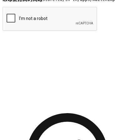
提交
流暢的購物旅程
讓顧客無論是透過手機、網頁或是應用程式都能盡情享受購
物。當他們使用不同介面卻擁有一致性的體驗時，能有效提升
對您品牌的好感度。