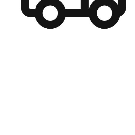
自選運送方式
顧客可以根據喜好選擇取貨日期和時間，並搭配到店自取、
商取貨或是宅配到府，達到高便捷及個人化的服務。