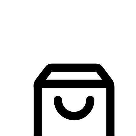
品牌探索
建立線上品牌官網，讓顧客能夠透過搜尋引擎查詢並進行更
入的互動。