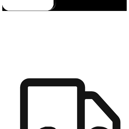
多元彈性物流
無論宅配到家或是到店自取，都能滿足顧客的需求，物流的靈
活度可成為購物決策的關鍵因素。