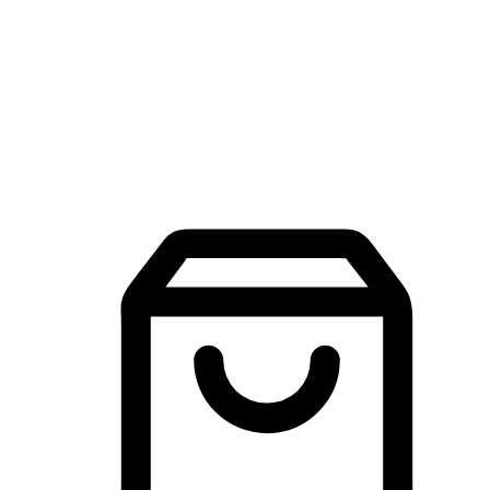
品牌探索
建立線上品牌官網，讓顧客能夠透過搜尋引擎查詢並進行更
入的互動。