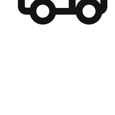
自選運送方式
顧客可以根據喜好選擇取貨日期和時間，並搭配到店自取、
商取貨或是宅配到府，達到高便捷及個人化的服務。