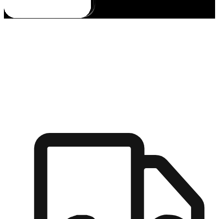
多元彈性物流
無論宅配到家或是到店自取，都能滿足顧客的需求，物流的靈
活度可成為購物決策的關鍵因素。