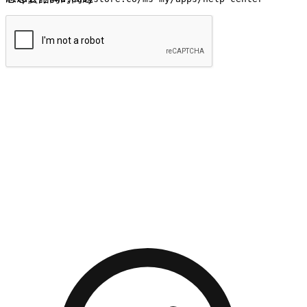
提交
流暢的購物旅程
讓顧客無論是透過手機、網頁或是應用程式都能盡情享受購
物。當他們使用不同介面卻擁有一致性的體驗時，能有效提升
對您品牌的好感度。