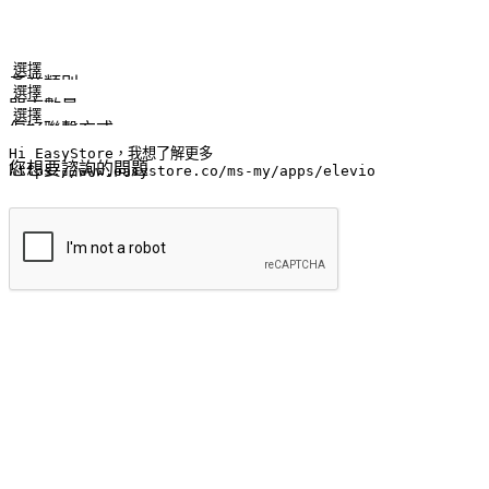
姓名
公司/品牌
電子郵件
手機號碼
產業類別
門市數量
偏好聯繫方式
LINE ID (非必填)
您想要諮詢的問題
提交
流暢的購物旅程
讓顧客無論是透過手機、網頁或是應用程式都能盡情享受購物