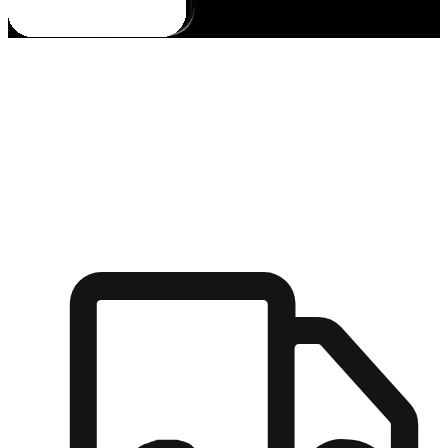
多元彈性物流
無論宅配到家或是到店自取，都能滿足顧客的需求，物流的靈
活度可成為購物決策的關鍵因素。