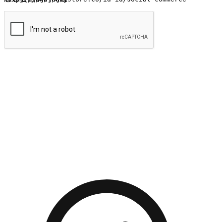
提交
流暢的購物旅程
讓顧客無論是透過手機、網頁或是應用程式都能盡情享受購
物。當他們使用不同介面卻擁有一致性的體驗時，能有效提升
對您品牌的好感度。