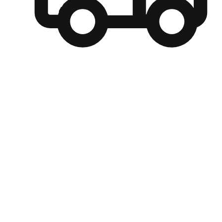
自選運送方式
顧客可以根據喜好選擇取貨日期和時間，並搭配到店自取、
商取貨或是宅配到府，達到高便捷及個人化的服務。