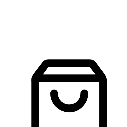
品牌探索
建立線上品牌官網，讓顧客能夠透過搜尋引擎查詢並進行更
入的互動。