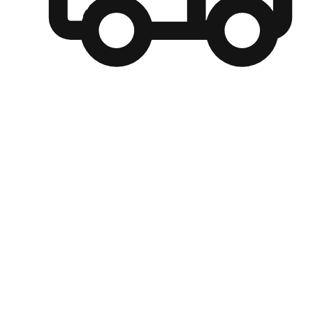
自選運送方式
顧客可以根據喜好選擇取貨日期和時間，並搭配到店自取、
商取貨或是宅配到府，達到高便捷及個人化的服務。