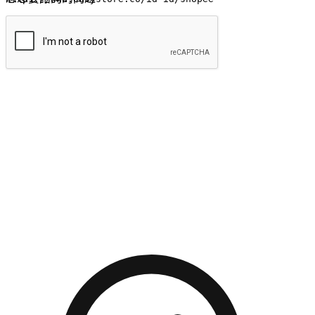
提交
流暢的購物旅程
讓顧客無論是透過手機、網頁或是應用程式都能盡情享受購
物。當他們使用不同介面卻擁有一致性的體驗時，能有效提升
對您品牌的好感度。