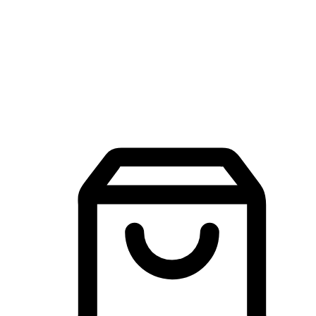
品牌探索
建立線上品牌官網，讓顧客能夠透過搜尋引擎查詢並進行更
入的互動。