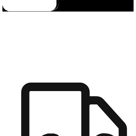
多元彈性物流
無論宅配到家或是到店自取，都能滿足顧客的需求，物流的靈
活度可成為購物決策的關鍵因素。