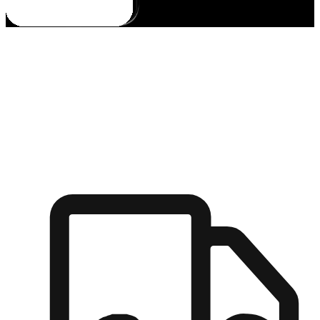
多元彈性物流
無論宅配到家或是到店自取，都能滿足顧客的需求，物流的靈
活度可成為購物決策的關鍵因素。