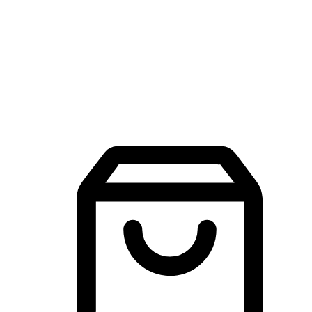
品牌探索
建立線上品牌官網，讓顧客能夠透過搜尋引擎查詢並進行更
入的互動。