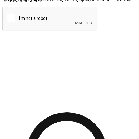
提交
流暢的購物旅程
讓顧客無論是透過手機、網頁或是應用程式都能盡情享受購
物。當他們使用不同介面卻擁有一致性的體驗時，能有效提升
對您品牌的好感度。