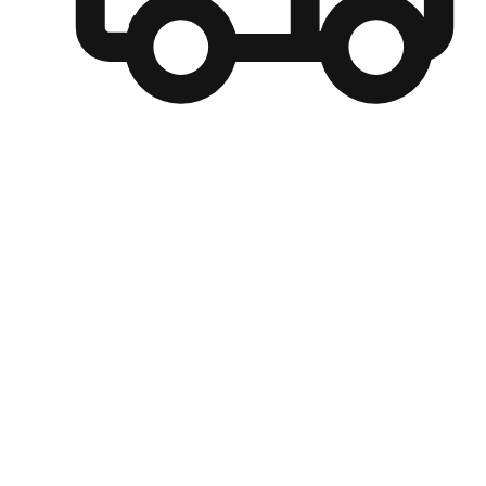
自選運送方式
顧客可以根據喜好選擇取貨日期和時間，並搭配到店自取、
商取貨或是宅配到府，達到高便捷及個人化的服務。