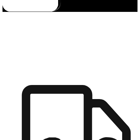
多元彈性物流
無論宅配到家或是到店自取，都能滿足顧客的需求，物流的靈
活度可成為購物決策的關鍵因素。