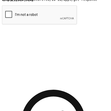
提交
流暢的購物旅程
讓顧客無論是透過手機、網頁或是應用程式都能盡情享受購
物。當他們使用不同介面卻擁有一致性的體驗時，能有效提升
對您品牌的好感度。