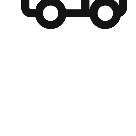
自選運送方式
顧客可以根據喜好選擇取貨日期和時間，並搭配到店自取、
商取貨或是宅配到府，達到高便捷及個人化的服務。