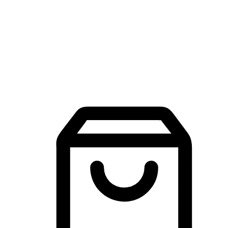
品牌探索
建立線上品牌官網，讓顧客能夠透過搜尋引擎查詢並進行更
入的互動。