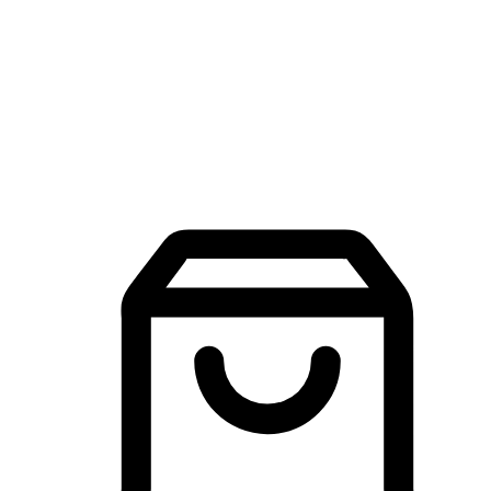
品牌探索
建立線上品牌官網，讓顧客能夠透過搜尋引擎查詢並進行更
入的互動。