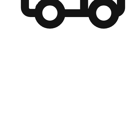
自選運送方式
顧客可以根據喜好選擇取貨日期和時間，並搭配到店自取、
商取貨或是宅配到府，達到高便捷及個人化的服務。