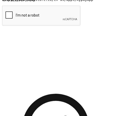
提交
流暢的購物旅程
讓顧客無論是透過手機、網頁或是應用程式都能盡情享受購
物。當他們使用不同介面卻擁有一致性的體驗時，能有效提升
對您品牌的好感度。