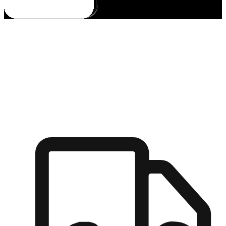
多元彈性物流
無論宅配到家或是到店自取，都能滿足顧客的需求，物流的靈
活度可成為購物決策的關鍵因素。