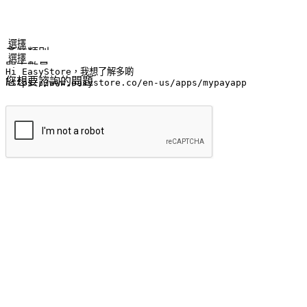
姓名
公司/品牌
電子郵件
手機號碼
產業類別
門市數量
您想要諮詢的問題
提交
流暢的購物旅程
讓顧客無論是透過手機、網頁或是應用程式都能盡情享受購物