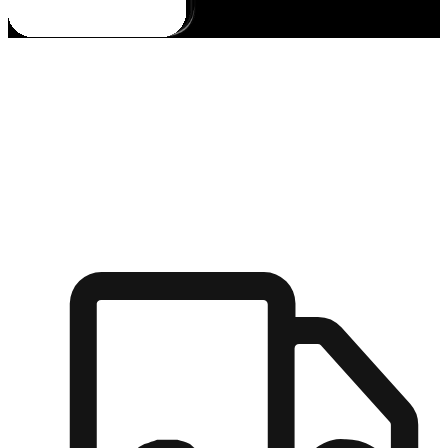
多元彈性物流
無論宅配到家或是到店自取，都能滿足顧客的需求，物流的靈
活度可成為購物決策的關鍵因素。