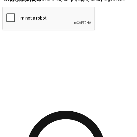
提交
流暢的購物旅程
讓顧客無論是透過手機、網頁或是應用程式都能盡情享受購
物。當他們使用不同介面卻擁有一致性的體驗時，能有效提升
對您品牌的好感度。