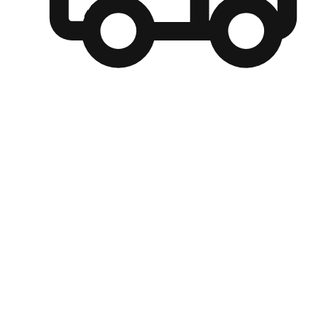
自選運送方式
顧客可以根據喜好選擇取貨日期和時間，並搭配到店自取、
商取貨或是宅配到府，達到高便捷及個人化的服務。