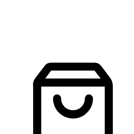
品牌探索
建立線上品牌官網，讓顧客能夠透過搜尋引擎查詢並進行更
入的互動。