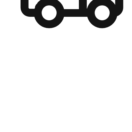
自選運送方式
顧客可以根據喜好選擇取貨日期和時間，並搭配到店自取、
商取貨或是宅配到府，達到高便捷及個人化的服務。