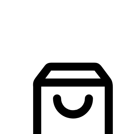
品牌探索
建立線上品牌官網，讓顧客能夠透過搜尋引擎查詢並進行更
入的互動。