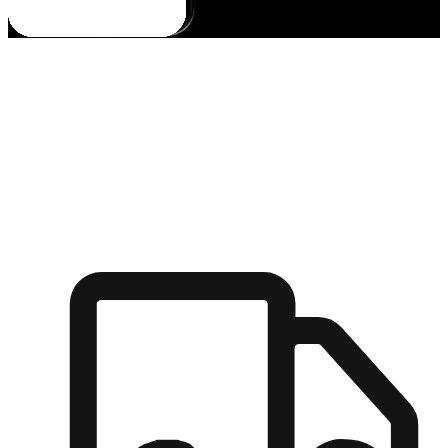
多元彈性物流
無論宅配到家或是到店自取，都能滿足顧客的需求，物流的靈
活度可成為購物決策的關鍵因素。