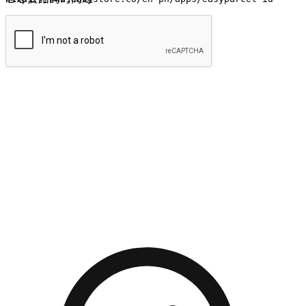
提交
流暢的購物旅程
讓顧客無論是透過手機、網頁或是應用程式都能盡情享受購
物。當他們使用不同介面卻擁有一致性的體驗時，能有效提升
對您品牌的好感度。