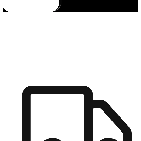
多元彈性物流
無論宅配到家或是到店自取，都能滿足顧客的需求，物流的靈
活度可成為購物決策的關鍵因素。