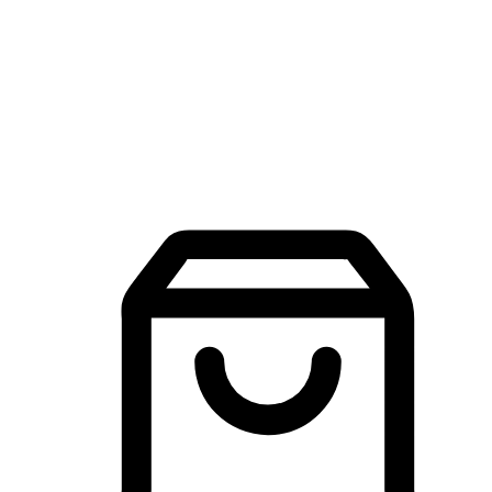
品牌探索
建立線上品牌官網，讓顧客能夠透過搜尋引擎查詢並進行更
入的互動。