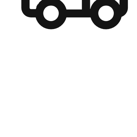
自選運送方式
顧客可以根據喜好選擇取貨日期和時間，並搭配到店自取、
商取貨或是宅配到府，達到高便捷及個人化的服務。