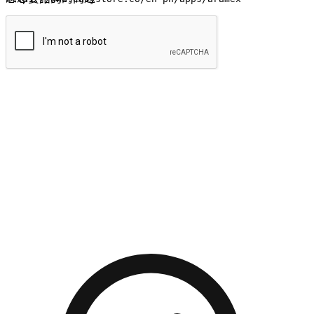
提交
流暢的購物旅程
讓顧客無論是透過手機、網頁或是應用程式都能盡情享受購
物。當他們使用不同介面卻擁有一致性的體驗時，能有效提升
對您品牌的好感度。