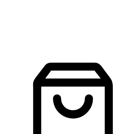
品牌探索
建立線上品牌官網，讓顧客能夠透過搜尋引擎查詢並進行更
入的互動。