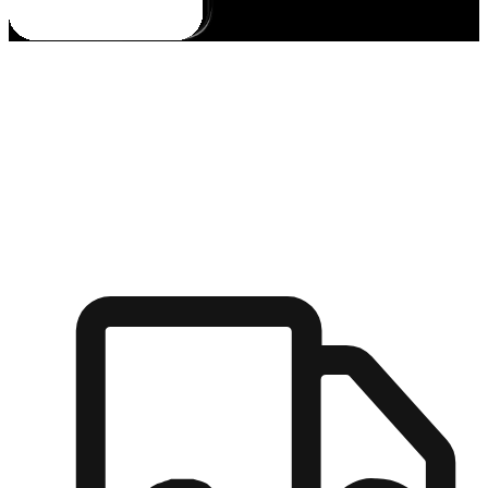
多元彈性物流
無論宅配到家或是到店自取，都能滿足顧客的需求，物流的靈
活度可成為購物決策的關鍵因素。