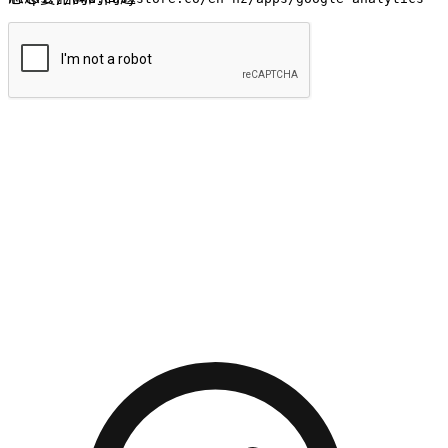
提交
流暢的購物旅程
讓顧客無論是透過手機、網頁或是應用程式都能盡情享受購
物。當他們使用不同介面卻擁有一致性的體驗時，能有效提升
對您品牌的好感度。