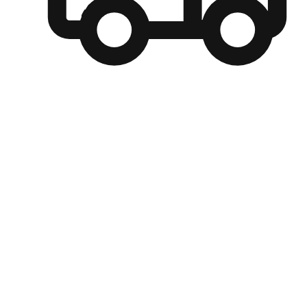
自選運送方式
顧客可以根據喜好選擇取貨日期和時間，並搭配到店自取、
商取貨或是宅配到府，達到高便捷及個人化的服務。