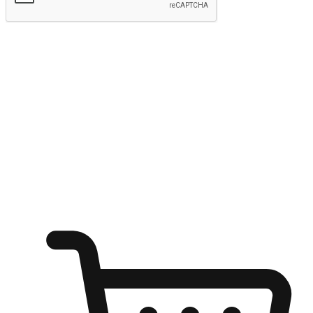
kirim
Menyinari kegembiraan membeli-belah
di mana sahaja
Ubah setiap saat menjadi peluang untuk penemuan, sama ada dari
meja pejabat, keselesaan sofa, ataupun semasa menunggu kawan di
kedai kopi. Berikan pelanggan kebebasan untuk menjelajah
keinginan berbelanja dari mana-mana dan berbelanja melalui laman
web atau aplikasi mudah alih.