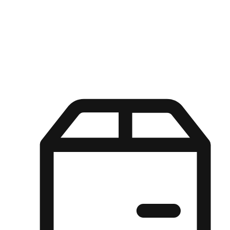
Kuasa pilihan di tangan pelanggan anda dengan pengalaman yang
disesuaikan. Dari fleksibiliti "Beli Dalam Talian, Ambil Di Kedai"
hingga kemudahan "Beli Di Kedai, Hantar Ke Rumah", kami
memastikan setiap aspek pengalaman membeli-belah disesuaikan
untuk memenuhi keperluan mereka.