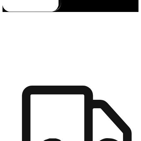
多元彈性物流
無論宅配到家或是到店自取，都能滿足顧客的需求，物流的靈
活度可成為購物決策的關鍵因素。