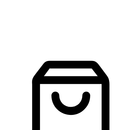
品牌探索
建立線上品牌官網，讓顧客能夠透過搜尋引擎查詢並進行更
入的互動。