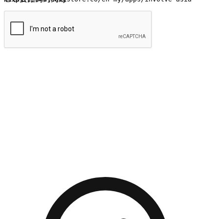
提交
流暢的購物旅程
讓顧客無論是透過手機、網頁或是應用程式都能盡情享受購
物。當他們使用不同介面卻擁有一致性的體驗時，能有效提升
對您品牌的好感度。