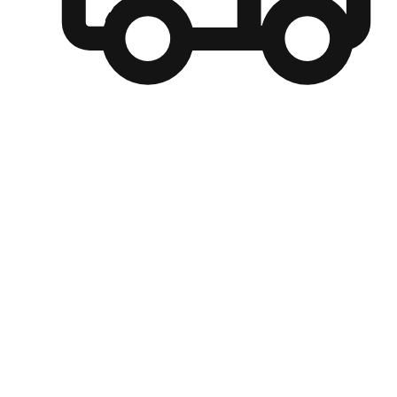
自選運送方式
顧客可以根據喜好選擇取貨日期和時間，並搭配到店自取、
商取貨或是宅配到府，達到高便捷及個人化的服務。