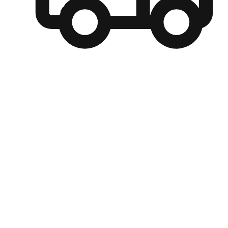
自選運送方式
顧客可以根據喜好選擇取貨日期和時間，並搭配到店自取、
商取貨或是宅配到府，達到高便捷及個人化的服務。