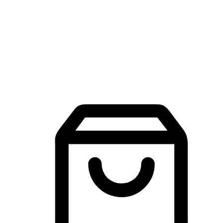
品牌探索
建立線上品牌官網，讓顧客能夠透過搜尋引擎查詢並進行更
入的互動。