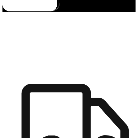
多元彈性物流
無論宅配到家或是到店自取，都能滿足顧客的需求，物流的靈
活度可成為購物決策的關鍵因素。