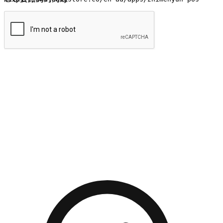
提交
流暢的購物旅程
讓顧客無論是透過手機、網頁或是應用程式都能盡情享受購
物。當他們使用不同介面卻擁有一致性的體驗時，能有效提升
對您品牌的好感度。