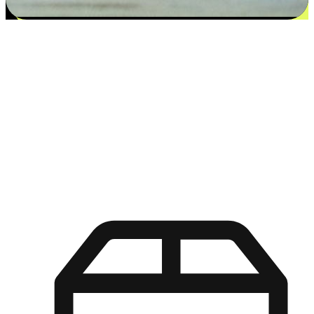
更多选择：从付款到收货让客户更满意
EasyStore尊重客户的各别情况和个性化需求，提供更得多选择
权给您的客户。无论是灵活的“在线购买，店内取货”，还是便
利的“店内购买，送货上门”，都能确保客户购物旅程的每一个
环节，可以适应他们的生活方式需求，帮助您的品牌在市场中
脱颖而出。