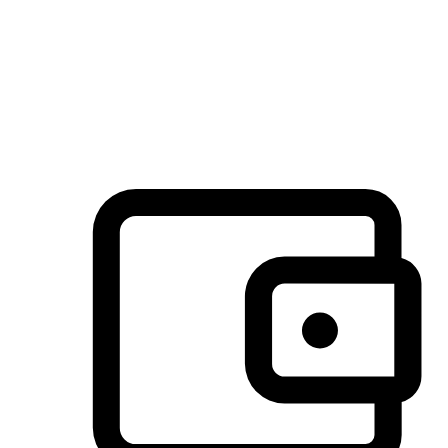
许多客户喜欢送货到家的便捷性和期待感，而有些客户则偏
于选择自取服务，以节省运费或更好地配合时间安排。对这
消费行为的重视，能够显著提升客户的满意度。