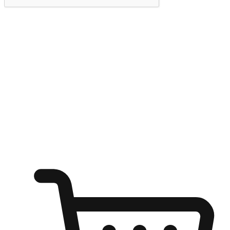
提交
随心所欲：让客户更轻易贴近您的品牌
无论是办公桌前的专注、沙发上的悠闲、还是在咖啡馆等待朋
友的片刻，让任何场景都能成为客户探索购物的瞬间。我们为
客户打造无缝的购物体验，让他们在任何场景都能轻松地贴近
自己喜欢的品牌，自由切换喜欢的购物方式，享受随时探索购
物的乐趣。