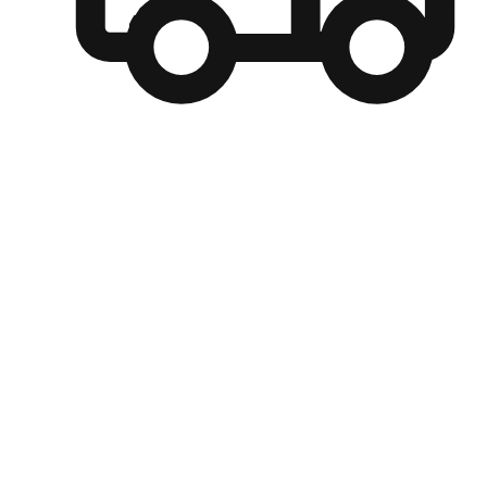
自選運送方式
顧客可以根據喜好選擇取貨日期和時間，並搭配到店自取、
商取貨或是宅配到府，達到高便捷及個人化的服務。