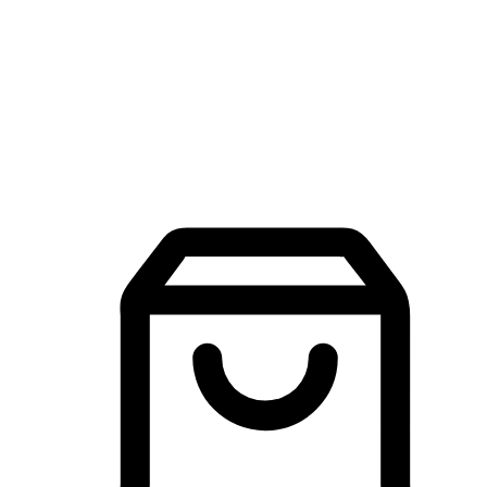
品牌探索
建立線上品牌官網，讓顧客能夠透過搜尋引擎查詢並進行更
入的互動。