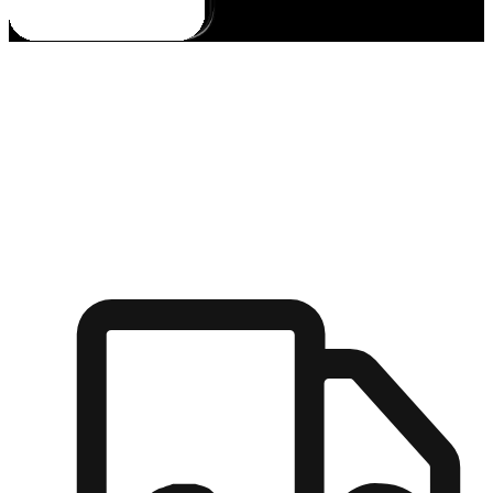
多元彈性物流
無論宅配到家或是到店自取，都能滿足顧客的需求，物流的靈
活度可成為購物決策的關鍵因素。