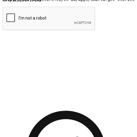
提交
流暢的購物旅程
讓顧客無論是透過手機、網頁或是應用程式都能盡情享受購
物。當他們使用不同介面卻擁有一致性的體驗時，能有效提升
對您品牌的好感度。