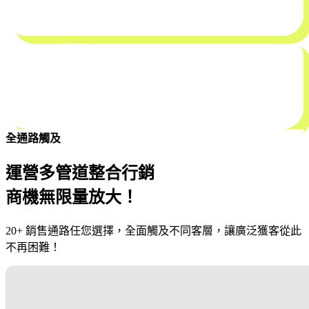
不想賣愈多被抽愈多？
請放心，這種事不會發生 :))
可月繳
擔心年繳花冤枉錢？
沒關係，單月使用沒有負擔～
全通路觸及
運營多管道整合行銷
商機無限量放大！
20+ 銷售通路任您選擇，全面觸及不同客層，讓廣泛獲客從此
不再困難！