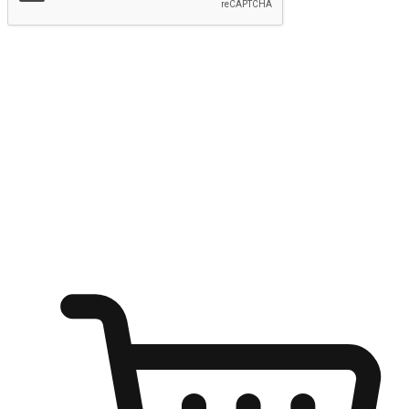
提交
随心所欲：让客户更轻易贴近您的品牌
无论是办公桌前的专注、沙发上的悠闲、还是在咖啡馆等待朋
友的片刻，让任何场景都能成为客户探索购物的瞬间。我们为
客户打造无缝的购物体验，让他们在任何场景都能轻松地贴近
自己喜欢的品牌，自由切换喜欢的购物方式，享受随时探索购
物的乐趣。