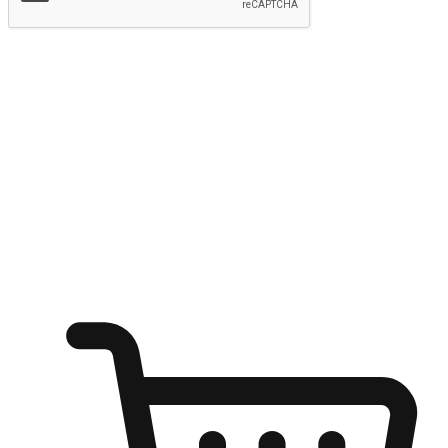
提交
随心所欲：让客户更轻易贴近您的品牌
无论是办公桌前的专注、沙发上的悠闲、还是在咖啡馆等待朋
友的片刻，让任何场景都能成为客户探索购物的瞬间。我们为
客户打造无缝的购物体验，让他们在任何场景都能轻松地贴近
自己喜欢的品牌，自由切换喜欢的购物方式，享受随时探索购
物的乐趣。