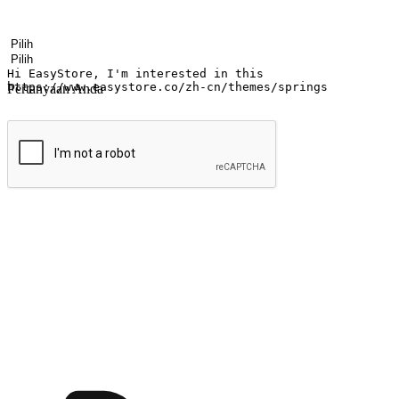
Nama
Nama perusahaan
Alamat surel
Nomor ponsel
Industri bisnis
Toko Fisik
Pertanyaan Anda
kirim
Menyinari kegembiraan membeli-belah di
Ubah setiap saat menjadi peluang untuk penemuan, sama ada dari me
berbelanja dari mana-mana dan berbelanja melalui laman web atau apl