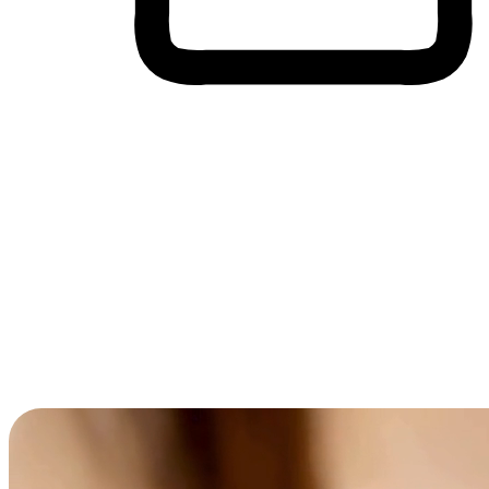
Membeli-Belah Lintas Peranti