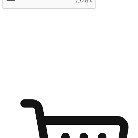
提交
随心所欲：让客户更轻易贴近您的品牌
无论是办公桌前的专注、沙发上的悠闲、还是在咖啡馆等待朋
友的片刻，让任何场景都能成为客户探索购物的瞬间。我们为
客户打造无缝的购物体验，让他们在任何场景都能轻松地贴近
自己喜欢的品牌，自由切换喜欢的购物方式，享受随时探索购
物的乐趣。