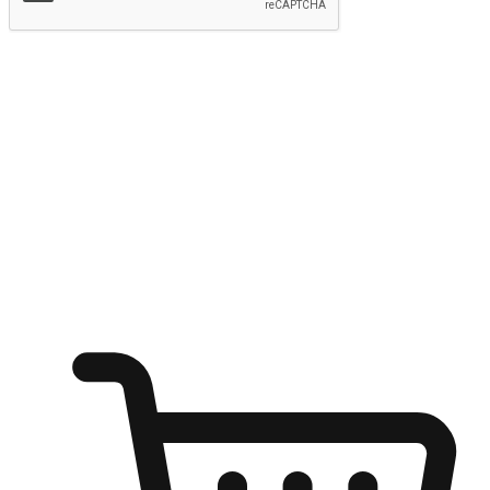
提交
随心所欲：让客户更轻易贴近您的品牌
无论是办公桌前的专注、沙发上的悠闲、还是在咖啡馆等待朋
友的片刻，让任何场景都能成为客户探索购物的瞬间。我们为
客户打造无缝的购物体验，让他们在任何场景都能轻松地贴近
自己喜欢的品牌，自由切换喜欢的购物方式，享受随时探索购
物的乐趣。