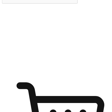
提交
随心所欲：让客户更轻易贴近您的品牌
无论是办公桌前的专注、沙发上的悠闲、还是在咖啡馆等待朋
友的片刻，让任何场景都能成为客户探索购物的瞬间。我们为
客户打造无缝的购物体验，让他们在任何场景都能轻松地贴近
自己喜欢的品牌，自由切换喜欢的购物方式，享受随时探索购
物的乐趣。