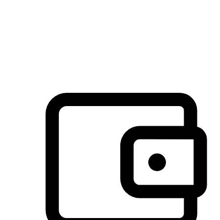
许多客户喜欢送货到家的便捷性和期待感，而有些客户则偏
于选择自取服务，以节省运费或更好地配合时间安排。对这
消费行为的重视，能够显著提升客户的满意度。