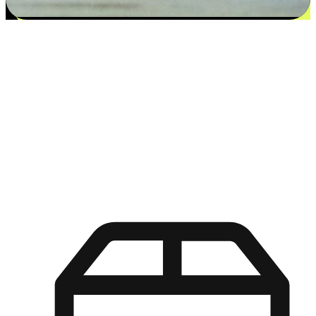
更多选择：从付款到收货让客户更满意
EasyStore尊重客户的各别情况和个性化需求，提供更得多选择
权给您的客户。无论是灵活的“在线购买，店内取货”，还是便
利的“店内购买，送货上门”，都能确保客户购物旅程的每一个
环节，可以适应他们的生活方式需求，帮助您的品牌在市场中
脱颖而出。