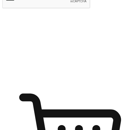
提交
随心所欲：让客户更轻易贴近您的品牌
无论是办公桌前的专注、沙发上的悠闲、还是在咖啡馆等待朋
友的片刻，让任何场景都能成为客户探索购物的瞬间。我们为
客户打造无缝的购物体验，让他们在任何场景都能轻松地贴近
自己喜欢的品牌，自由切换喜欢的购物方式，享受随时探索购
物的乐趣。