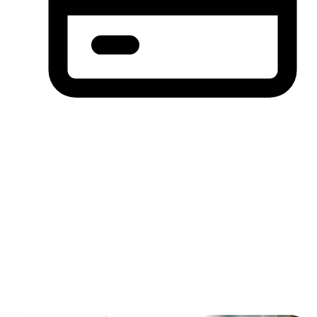
分期付款，先买后付(BNPL)