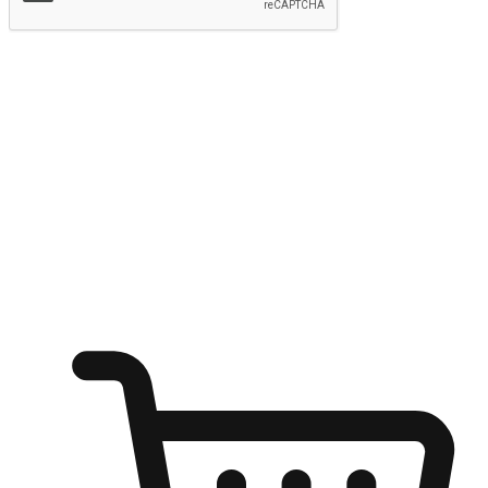
提交
随心所欲：让客户更轻易贴近您的品牌
无论是办公桌前的专注、沙发上的悠闲、还是在咖啡馆等待朋
友的片刻，让任何场景都能成为客户探索购物的瞬间。我们为
客户打造无缝的购物体验，让他们在任何场景都能轻松地贴近
自己喜欢的品牌，自由切换喜欢的购物方式，享受随时探索购
物的乐趣。