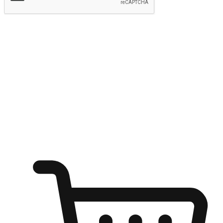
提交
随心所欲：让客户更轻易贴近您的品牌
无论是办公桌前的专注、沙发上的悠闲、还是在咖啡馆等待朋
友的片刻，让任何场景都能成为客户探索购物的瞬间。我们为
客户打造无缝的购物体验，让他们在任何场景都能轻松地贴近
自己喜欢的品牌，自由切换喜欢的购物方式，享受随时探索购
物的乐趣。