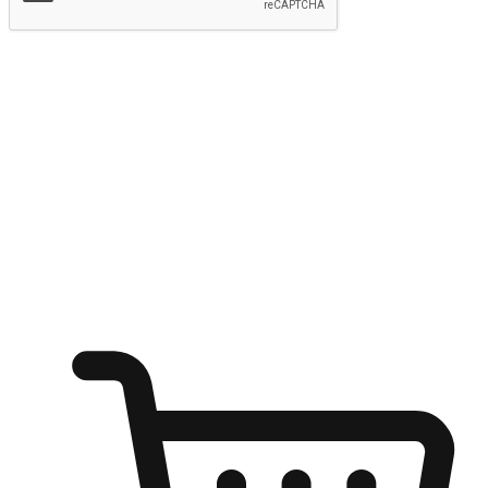
提交
随心所欲：让客户更轻易贴近您的品牌
无论是办公桌前的专注、沙发上的悠闲、还是在咖啡馆等待朋
友的片刻，让任何场景都能成为客户探索购物的瞬间。我们为
客户打造无缝的购物体验，让他们在任何场景都能轻松地贴近
自己喜欢的品牌，自由切换喜欢的购物方式，享受随时探索购
物的乐趣。