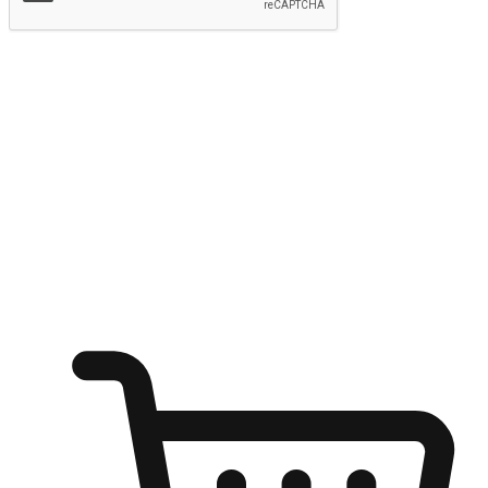
提交
随心所欲：让客户更轻易贴近您的品牌
无论是办公桌前的专注、沙发上的悠闲、还是在咖啡馆等待朋
友的片刻，让任何场景都能成为客户探索购物的瞬间。我们为
客户打造无缝的购物体验，让他们在任何场景都能轻松地贴近
自己喜欢的品牌，自由切换喜欢的购物方式，享受随时探索购
物的乐趣。