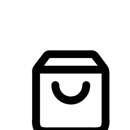
建立線上品牌官網，讓顧客能夠透過搜尋引擎查詢並進行更
入的互動。