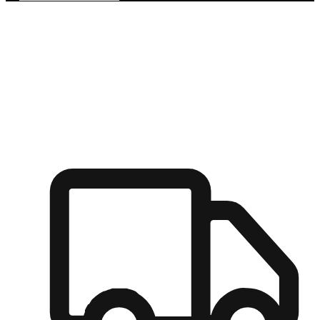
多元彈性物流
無論宅配到家或是到店自取，都能滿足顧客的需求，物流的靈
活度可成為購物決策的關鍵因素。