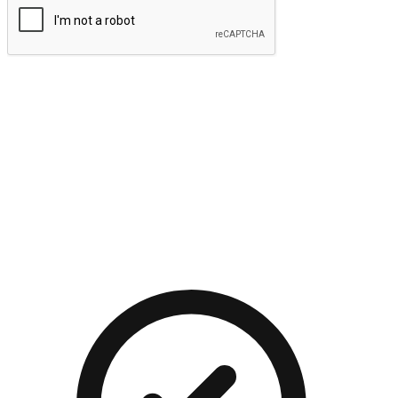
提交
流暢的購物旅程
讓顧客無論是透過手機、網頁或是應用程式都能盡情享受購
物。當他們使用不同介面卻擁有一致性的體驗時，能有效提升
對您品牌的好感度。