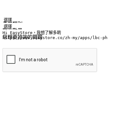
姓名
公司/品牌
電子郵件
手機號碼
產業類別
門市數量
您想要諮詢的問題
提交
流暢的購物旅程
讓顧客無論是透過手機、網頁或是應用程式都能盡情享受購物