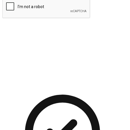
提交
流暢的購物旅程
讓顧客無論是透過手機、網頁或是應用程式都能盡情享受購
物。當他們使用不同介面卻擁有一致性的體驗時，能有效提升
對您品牌的好感度。