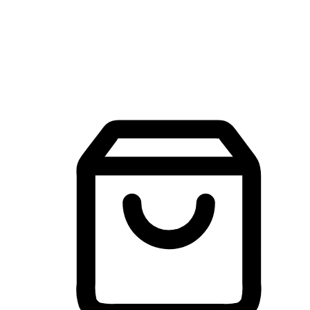
建立線上品牌官網，讓顧客能夠透過搜尋引擎查詢並進行更
入的互動。