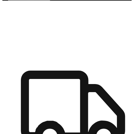
多元彈性物流
無論宅配到家或是到店自取，都能滿足顧客的需求，物流的靈
活度可成為購物決策的關鍵因素。