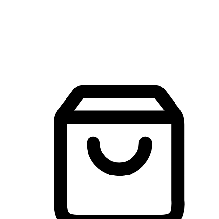
建立線上品牌官網，讓顧客能夠透過搜尋引擎查詢並進行更
入的互動。