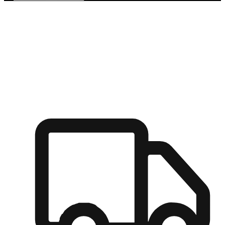
多元彈性物流
無論宅配到家或是到店自取，都能滿足顧客的需求，物流的靈
活度可成為購物決策的關鍵因素。