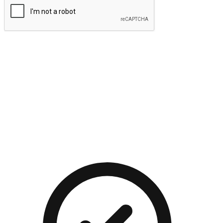
提交
流暢的購物旅程
讓顧客無論是透過手機、網頁或是應用程式都能盡情享受購
物。當他們使用不同介面卻擁有一致性的體驗時，能有效提升
對您品牌的好感度。