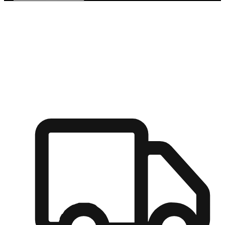
多元彈性物流
無論宅配到家或是到店自取，都能滿足顧客的需求，物流的靈
活度可成為購物決策的關鍵因素。