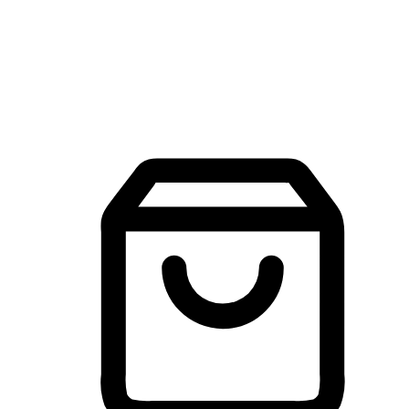
建立線上品牌官網，讓顧客能夠透過搜尋引擎查詢並進行更
入的互動。