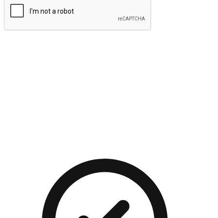
提交
流暢的購物旅程
讓顧客無論是透過手機、網頁或是應用程式都能盡情享受購
物。當他們使用不同介面卻擁有一致性的體驗時，能有效提升
對您品牌的好感度。