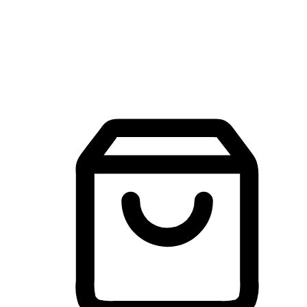
建立線上品牌官網，讓顧客能夠透過搜尋引擎查詢並進行更
入的互動。