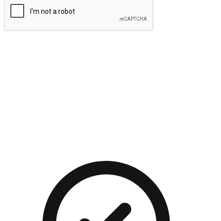
提交
流暢的購物旅程
讓顧客無論是透過手機、網頁或是應用程式都能盡情享受購
物。當他們使用不同介面卻擁有一致性的體驗時，能有效提升
對您品牌的好感度。