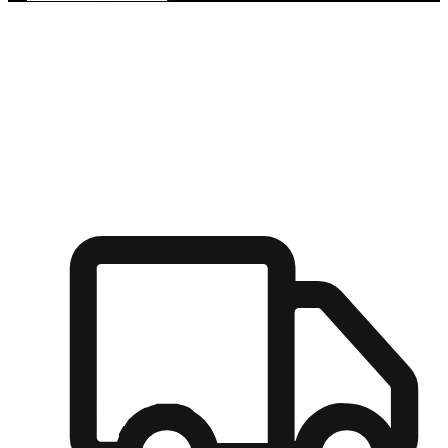
多元彈性物流
無論宅配到家或是到店自取，都能滿足顧客的需求，物流的靈
活度可成為購物決策的關鍵因素。