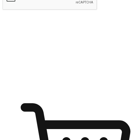
kirim
Menyinari kegembiraan membeli-belah
di mana sahaja
Ubah setiap saat menjadi peluang untuk penemuan, sama ada dari
meja pejabat, keselesaan sofa, ataupun semasa menunggu kawan di
kedai kopi. Berikan pelanggan kebebasan untuk menjelajah
keinginan berbelanja dari mana-mana dan berbelanja melalui laman
web atau aplikasi mudah alih.