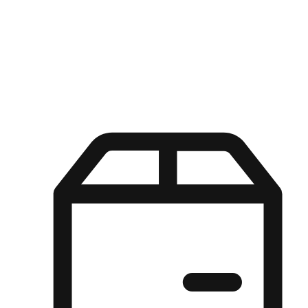
Kuasa pilihan di tangan pelanggan anda dengan pengalaman yang
disesuaikan. Dari fleksibiliti "Beli Dalam Talian, Ambil Di Kedai"
hingga kemudahan "Beli Di Kedai, Hantar Ke Rumah", kami
memastikan setiap aspek pengalaman membeli-belah disesuaikan
untuk memenuhi keperluan mereka.