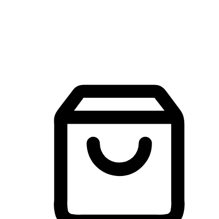
建立線上品牌官網，讓顧客能夠透過搜尋引擎查詢並進行更
入的互動。