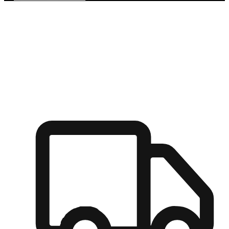
多元彈性物流
無論宅配到家或是到店自取，都能滿足顧客的需求，物流的靈
活度可成為購物決策的關鍵因素。