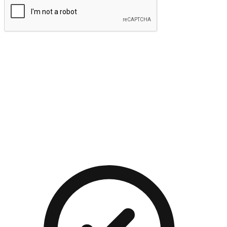
提交
流暢的購物旅程
讓顧客無論是透過手機、網頁或是應用程式都能盡情享受購
物。當他們使用不同介面卻擁有一致性的體驗時，能有效提升
對您品牌的好感度。