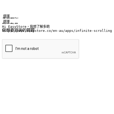
姓名
公司/品牌
電子郵件
手機號碼
產業類別
門市數量
您想要諮詢的問題
提交
流暢的購物旅程
讓顧客無論是透過手機、網頁或是應用程式都能盡情享受購物