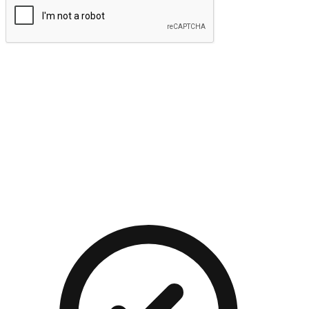
提交
流暢的購物旅程
讓顧客無論是透過手機、網頁或是應用程式都能盡情享受購
物。當他們使用不同介面卻擁有一致性的體驗時，能有效提升
對您品牌的好感度。