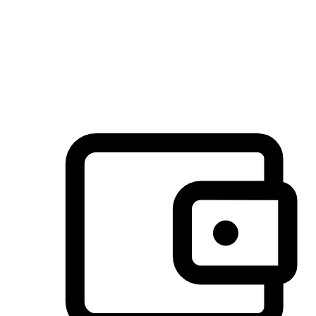
许多客户喜欢送货到家的便捷性和期待感，而有些客户则偏
于选择自取服务，以节省运费或更好地配合时间安排。对这
消费行为的重视，能够显著提升客户的满意度。