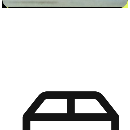
更多选择：从付款到收货让客户更满意
EasyStore尊重客户的各别情况和个性化需求，提供更得多选择
权给您的客户。无论是灵活的“在线购买，店内取货”，还是便
利的“店内购买，送货上门”，都能确保客户购物旅程的每一个
环节，可以适应他们的生活方式需求，帮助您的品牌在市场中
脱颖而出。