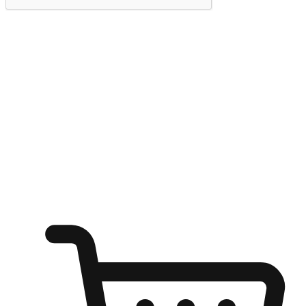
提交
随心所欲：让客户更轻易贴近您的品牌
无论是办公桌前的专注、沙发上的悠闲、还是在咖啡馆等待朋
友的片刻，让任何场景都能成为客户探索购物的瞬间。我们为
客户打造无缝的购物体验，让他们在任何场景都能轻松地贴近
自己喜欢的品牌，自由切换喜欢的购物方式，享受随时探索购
物的乐趣。