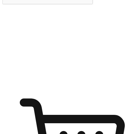
提交
随心所欲：让客户更轻易贴近您的品牌
无论是办公桌前的专注、沙发上的悠闲、还是在咖啡馆等待朋
友的片刻，让任何场景都能成为客户探索购物的瞬间。我们为
客户打造无缝的购物体验，让他们在任何场景都能轻松地贴近
自己喜欢的品牌，自由切换喜欢的购物方式，享受随时探索购
物的乐趣。