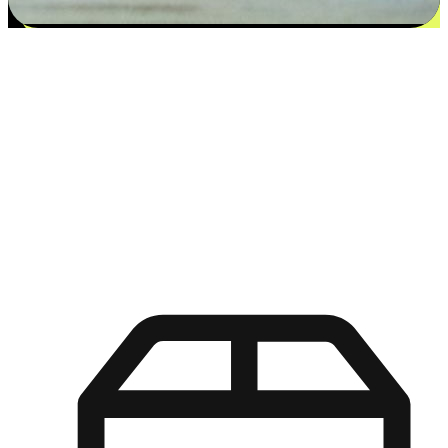
更多选择：从付款到收货让客户更满意
EasyStore尊重客户的各别情况和个性化需求，提供更得多选择
权给您的客户。无论是灵活的“在线购买，店内取货”，还是便
利的“店内购买，送货上门”，都能确保客户购物旅程的每一个
环节，可以适应他们的生活方式需求，帮助您的品牌在市场中
脱颖而出。