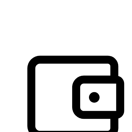
许多客户喜欢送货到家的便捷性和期待感，而有些客户则偏
于选择自取服务，以节省运费或更好地配合时间安排。对这
消费行为的重视，能够显著提升客户的满意度。