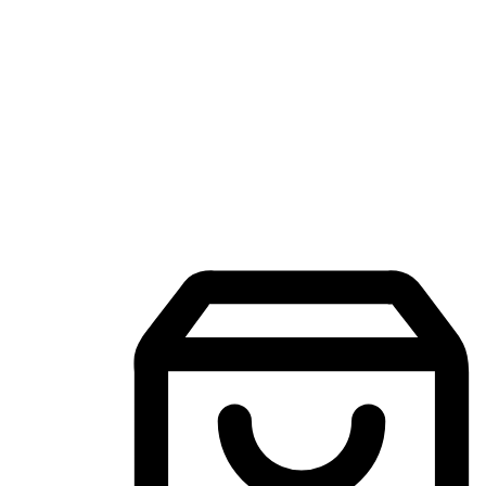
手机购物APP