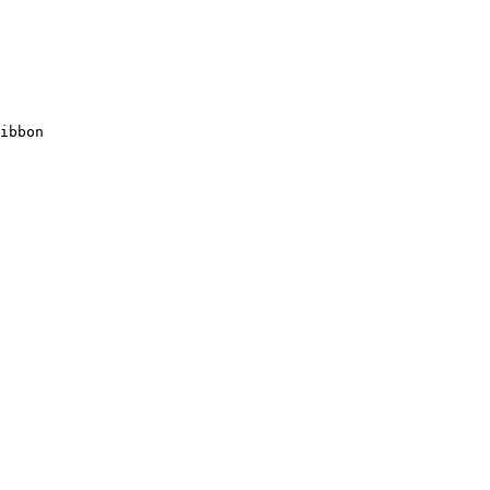
友的片刻，让任何场景都能成为客户探索购物的瞬间。我们为客
乐趣。