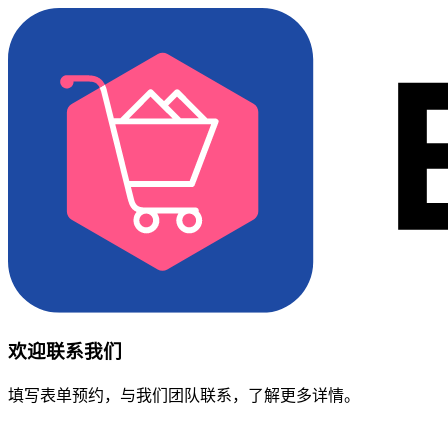
欢迎联系我们
填写表单预约，与我们团队联系，了解更多详情。