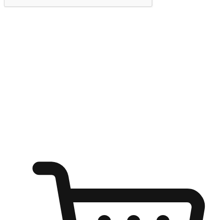
提交
随心所欲：让客户更轻易贴近您的品牌
无论是办公桌前的专注、沙发上的悠闲、还是在咖啡馆等待朋
友的片刻，让任何场景都能成为客户探索购物的瞬间。我们为
客户打造无缝的购物体验，让他们在任何场景都能轻松地贴近
自己喜欢的品牌，自由切换喜欢的购物方式，享受随时探索购
物的乐趣。