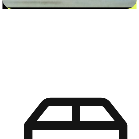
更多选择：从付款到收货让客户更满意
EasyStore尊重客户的各别情况和个性化需求，提供更得多选择
权给您的客户。无论是灵活的“在线购买，店内取货”，还是便
利的“店内购买，送货上门”，都能确保客户购物旅程的每一个
环节，可以适应他们的生活方式需求，帮助您的品牌在市场中
脱颖而出。