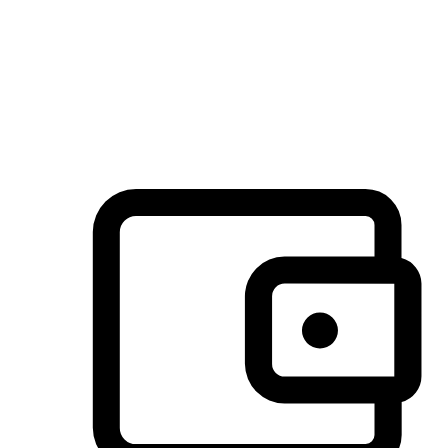
许多客户喜欢送货到家的便捷性和期待感，而有些客户则偏
于选择自取服务，以节省运费或更好地配合时间安排。对这
消费行为的重视，能够显著提升客户的满意度。