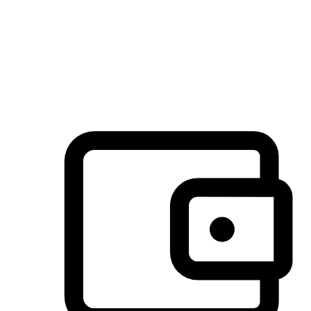
许多客户喜欢送货到家的便捷性和期待感，而有些客户则偏
于选择自取服务，以节省运费或更好地配合时间安排。对这
消费行为的重视，能够显著提升客户的满意度。