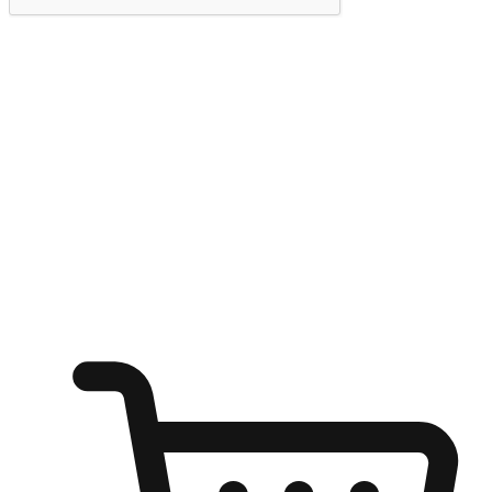
提交
随心所欲：让客户更轻易贴近您的品牌
无论是办公桌前的专注、沙发上的悠闲、还是在咖啡馆等待朋
友的片刻，让任何场景都能成为客户探索购物的瞬间。我们为
客户打造无缝的购物体验，让他们在任何场景都能轻松地贴近
自己喜欢的品牌，自由切换喜欢的购物方式，享受随时探索购
物的乐趣。