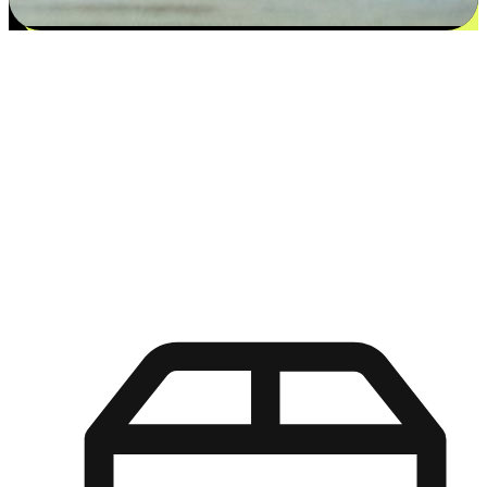
更多选择：从付款到收货让客户更满意
EasyStore尊重客户的各别情况和个性化需求，提供更得多选择
权给您的客户。无论是灵活的“在线购买，店内取货”，还是便
利的“店内购买，送货上门”，都能确保客户购物旅程的每一个
环节，可以适应他们的生活方式需求，帮助您的品牌在市场中
脱颖而出。