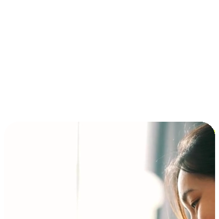
การชำระเงินแบบผ่อนชำระ ซื้อก่อนจ่ายทีหลัง (BNPL)