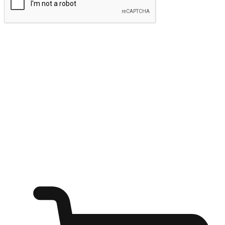
ส่งข้อมูล
ให้ลูกค้าเข้าถึงแบรนด์ของคุณง่ายขึ้น
ไม่ว่าลูกค้ากำลังนั่งทำงาน หรือ รอเพื่อนที่ร้านกาแฟ หรือทำ
กิจกรรมใดก็ตาม แบรนด์ของคุณสามารถสร้างประสบการณ์
การช็อปปิ้งแบบใหม่ที่เหนือกว่าได้ ให้ลูกค้าเข้าถึงแบรนด์ได้
อย่างง่ายทุกที่ทุกเวลา สนุกกับการช็อปปิ้ง บนหลากหลายช่อง
ทาง