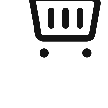
เว็บไซต์อีคอมเมิร์ซของแบรนด์