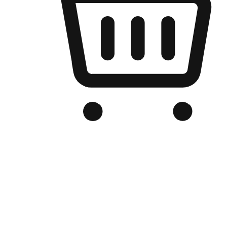
เว็บไซต์อีคอมเมิร์ซของแบรนด์