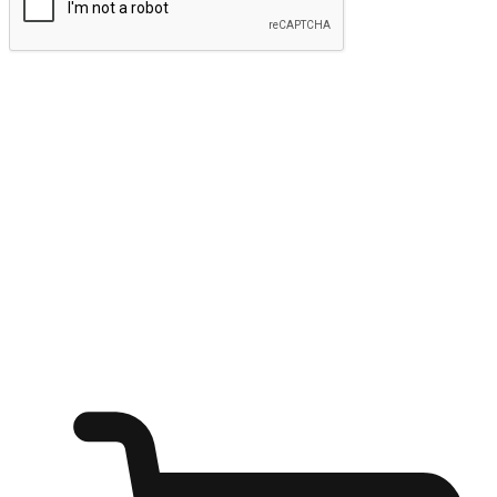
ส่งข้อมูล
ให้ลูกค้าเข้าถึงแบรนด์ของคุณง่ายขึ้น
ไม่ว่าลูกค้ากำลังนั่งทำงาน หรือ รอเพื่อนที่ร้านกาแฟ หรือทำ
กิจกรรมใดก็ตาม แบรนด์ของคุณสามารถสร้างประสบการณ์
การช็อปปิ้งแบบใหม่ที่เหนือกว่าได้ ให้ลูกค้าเข้าถึงแบรนด์ได้
อย่างง่ายทุกที่ทุกเวลา สนุกกับการช็อปปิ้ง บนหลากหลายช่อง
ทาง