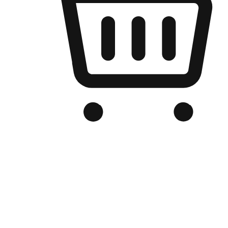
เว็บไซต์อีคอมเมิร์ซของแบรนด์