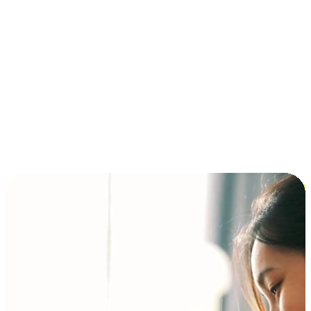
การชำระเงินแบบผ่อนชำระ ซื้อก่อนจ่ายทีหลัง (BNPL)