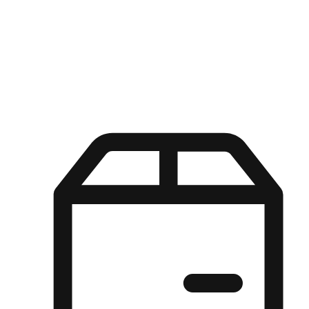
Kuasa pilihan di tangan pelanggan anda dengan pengalaman yang
disesuaikan. Dari fleksibiliti "Beli Dalam Talian, Ambil Di Kedai"
hingga kemudahan "Beli Di Kedai, Hantar Ke Rumah", kami
memastikan setiap aspek pengalaman membeli-belah disesuaikan
untuk memenuhi keperluan mereka.