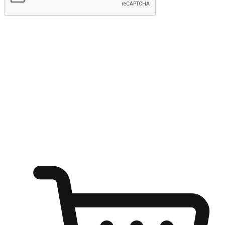
kirim
Menyinari kegembiraan membeli-belah
di mana sahaja
Ubah setiap saat menjadi peluang untuk penemuan, sama ada dari
meja pejabat, keselesaan sofa, ataupun semasa menunggu kawan di
kedai kopi. Berikan pelanggan kebebasan untuk menjelajah
keinginan berbelanja dari mana-mana dan berbelanja melalui laman
web atau aplikasi mudah alih.